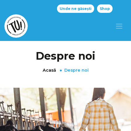
Unde ne găsești
Shop
Despre noi
Acasă
Despre noi