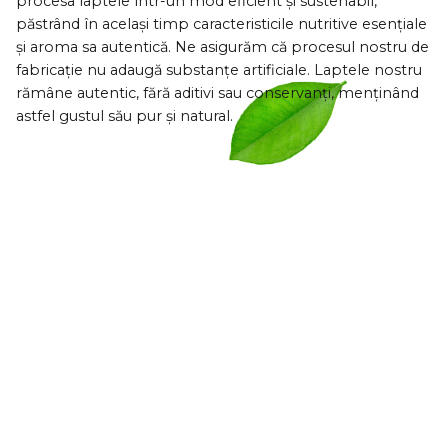
procesa laptele într-un mod eficient și sustenabil,
păstrând în același timp caracteristicile nutritive esențiale
și aroma sa autentică. Ne asigurăm că procesul nostru de
fabricație nu adaugă substanțe artificiale. Laptele nostru
rămâne autentic, fără aditivi sau conservanți, menținând
astfel gustul său pur și natural.