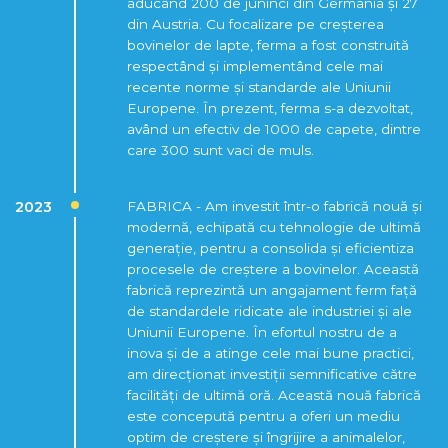
aducând 200 de juninci din Germania și 27
din Austria. Cu focalizare pe creșterea
bovinelor de lapte, ferma a fost construită
respectând și implementând cele mai
recente norme și standarde ale Uniunii
Europene. În prezent, ferma s-a dezvoltat,
având un efectiv de 1000 de capete, dintre
care 300 sunt vaci de muls.
2023
FABRICA - Am investit într-o fabrică nouă și
modernă, echipată cu tehnologie de ultimă
generație, pentru a consolida și eficientiza
procesele de creștere a bovinelor. Această
fabrică reprezintă un angajament ferm față
de standardele ridicate ale industriei și ale
Uniunii Europene. În efortul nostru de a
inova și de a atinge cele mai bune practici,
am direcționat investiții semnificative către
facilități de ultimă oră. Această nouă fabrică
este concepută pentru a oferi un mediu
optim de creștere și îngrijire a animalelor,