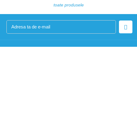
toate produsele

DESPRE NOI

PRODUSE

LINKURI UTILE

CONTUL TAU

URMARIȚI-NE PE FACEBOOK