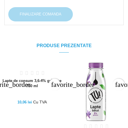
FINALIZARE COMANDA
PRODUSE PREZENTATE
Lapte de consum 3,6-4% grăsime
rite_border
favorite_border
favo
750 ml
Cu TVA
10,06 lei