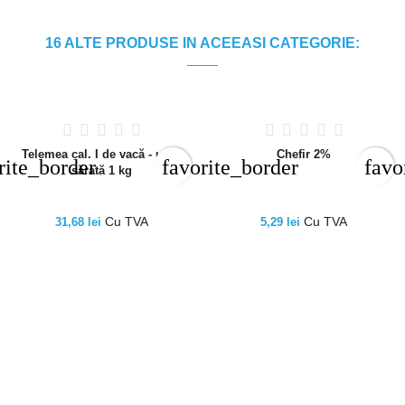
16 ALTE PRODUSE IN ACEEASI CATEGORIE:
Telemea cal. I de vacă - ușor
Chefir 2%
rite_border
favorite_border
favo
sărată 1 kg
Cu TVA
Cu TVA
31,68 lei
5,29 lei