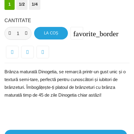
1
1/2
1/4
CANTITATE
favorite_border
LA COȘ
Brânza maturată Dinogetia, se remarcă printr-un gust unic și o
textură semi-tare, perfectă pentru cunoscători și iubitori de
brânzeturi. Îmbogățește-ți platoul de brânzeturi cu brânza
maturată timp de 45 de zile Dinogetia chiar astăzi!