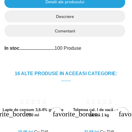
Detalii ale produsului
Descriere
Comentarii
In stoc
100 Produse
16 ALTE PRODUSE IN ACEEASI CATEGORIE:
Lapte de consum 3,6-4% grăsime
Telemea cal. I de vacă - ușor
rite_border
favorite_border
favo
750 ml
sărată 1 kg
Cu TVA
Cu TVA
10,06 lei
31,68 lei